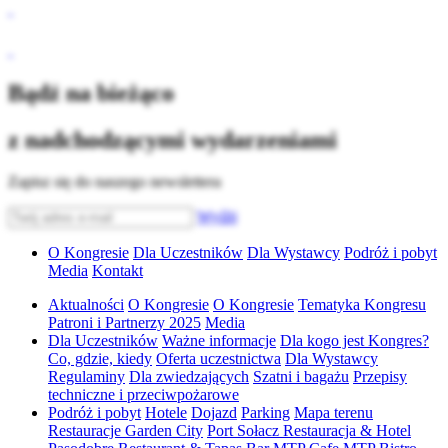
Bądź na bieżąco
z nadchodzącymi wydarzeniami
Zapisz się do naszego newslettera
Wyślij
O Kongresie
Dla Uczestników
Dla Wystawcy
Podróż i pobyt
Media
Kontakt
Aktualności
O Kongresie
O Kongresie
Tematyka Kongresu
Patroni i Partnerzy 2025
Media
Dla Uczestników
Ważne informacje
Dla kogo jest Kongres?
Co, gdzie, kiedy
Oferta uczestnictwa
Dla Wystawcy
Regulaminy
Dla zwiedzających
Szatni i bagażu
Przepisy
techniczne i przeciwpożarowe
Podróż i pobyt
Hotele
Dojazd
Parking
Mapa terenu
Restauracje Garden City
Port Sołacz Restauracja & Hotel