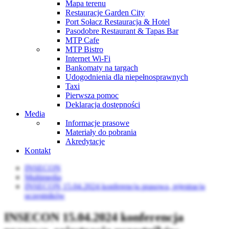
Mapa terenu
Restauracje Garden City
Port Sołacz Restauracja & Hotel
Pasodobre Restaurant & Tapas Bar
MTP Cafe
MTP Bistro
Internet Wi-Fi
Bankomaty na targach
Udogodnienia dla niepełnosprawnych
Taxi
Pierwsza pomoc
Deklaracja dostępności
Media
Informacje prasowe
Materiały do pobrania
Akredytacje
Kontakt
INSECON
Multimedia
INSECON 15.04.2024 konferencja prasowa, rejestracja
uczestników
INSECON 15.04.2024 konferencja