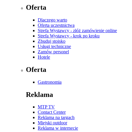
Oferta
Dlaczego warto
Oferta uczestnictwa
Strefa Wystawcy - złóż zamówienie online
Strefa Wystawcy - krok po kroku
Zbuduj stoisko
Usługi techniczne
Zamów personel
Hotele
Oferta
Gastronomia
Reklama
MTP TV
Contact Center
Reklama na targach
Miejski outdoor
Reklama w internecie