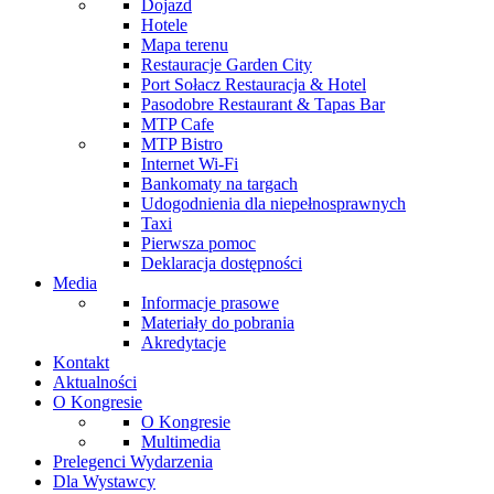
Dojazd
Hotele
Mapa terenu
Restauracje Garden City
Port Sołacz Restauracja & Hotel
Pasodobre Restaurant & Tapas Bar
MTP Cafe
MTP Bistro
Internet Wi-Fi
Bankomaty na targach
Udogodnienia dla niepełnosprawnych
Taxi
Pierwsza pomoc
Deklaracja dostępności
Media
Informacje prasowe
Materiały do pobrania
Akredytacje
Kontakt
Aktualności
O Kongresie
O Kongresie
Multimedia
Prelegenci Wydarzenia
Dla Wystawcy