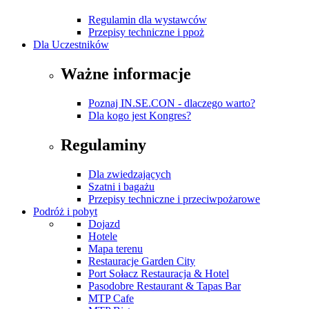
Regulamin dla wystawców
Przepisy techniczne i ppoż
Dla Uczestników
Ważne informacje
Poznaj IN.SE.CON - dlaczego warto?
Dla kogo jest Kongres?
Regulaminy
Dla zwiedzających
Szatni i bagażu
Przepisy techniczne i przeciwpożarowe
Podróż i pobyt
Dojazd
Hotele
Mapa terenu
Restauracje Garden City
Port Sołacz Restauracja & Hotel
Pasodobre Restaurant & Tapas Bar
MTP Cafe