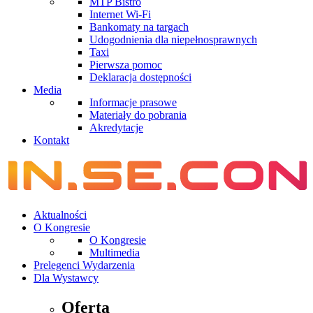
MTP Bistro
Internet Wi-Fi
Bankomaty na targach
Udogodnienia dla niepełnosprawnych
Taxi
Pierwsza pomoc
Deklaracja dostępności
Media
Informacje prasowe
Materiały do pobrania
Akredytacje
Kontakt
Aktualności
O Kongresie
O Kongresie
Multimedia
Prelegenci Wydarzenia
Dla Wystawcy
Oferta