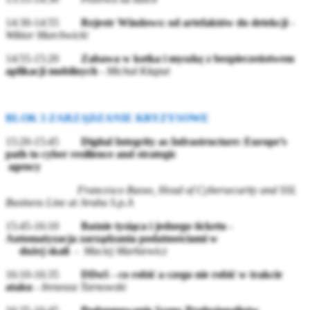
14:30-14:55
Rejestr Windows: od artefaktów do detekcji
-
Wiktor Marchwicki
14:55-15:20
Zabawa w kotka i myszkę z bezpieczeństwem
aplikacji mobilnych
-
Michał Kłaput
BLOK 3 ZARZĄDZANIE KRYZYSOWE
15:20-15:45
Digital Integrity as Infrastructure: Europe’s
path to cyber resilience and strategic
agency
Francesco Basso, Head of Cybersecurity and SSL
Business Line at Aruba S.p.A
15:45-16:10
Baśnie tysiąca i jednego ticketu -
Automatyzacja zarządzania podatnościami w
dużej skali
-
Maciej Markiewicz
16:10-16:35
DDoS - co robić a czego nie robić w trakcie
ataku
-
Ireneusz Tarnowski