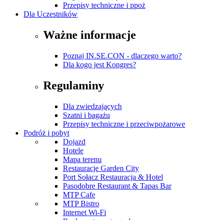
Przepisy techniczne i ppoż
Dla Uczestników
Ważne informacje
Poznaj IN.SE.CON - dlaczego warto?
Dla kogo jest Kongres?
Regulaminy
Dla zwiedzających
Szatni i bagażu
Przepisy techniczne i przeciwpożarowe
Podróż i pobyt
Dojazd
Hotele
Mapa terenu
Restauracje Garden City
Port Sołacz Restauracja & Hotel
Pasodobre Restaurant & Tapas Bar
MTP Cafe
MTP Bistro
Internet Wi-Fi