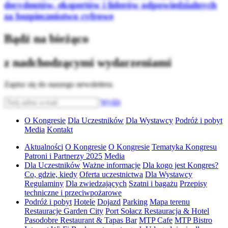
decydentów, ekspertów i liderów odpowiedzialnych
za bezpieczeństwo cyfrowe
Bądź na bieżąco
z nadchodzącymi wydarzeniami
Zapisz się do naszego newslettera
Wyślij
O Kongresie
Dla Uczestników
Dla Wystawcy
Podróż i pobyt
Media
Kontakt
Aktualności
O Kongresie
O Kongresie
Tematyka Kongresu
Patroni i Partnerzy 2025
Media
Dla Uczestników
Ważne informacje
Dla kogo jest Kongres?
Co, gdzie, kiedy
Oferta uczestnictwa
Dla Wystawcy
Regulaminy
Dla zwiedzających
Szatni i bagażu
Przepisy
techniczne i przeciwpożarowe
Podróż i pobyt
Hotele
Dojazd
Parking
Mapa terenu
Restauracje Garden City
Port Sołacz Restauracja & Hotel
Pasodobre Restaurant & Tapas Bar
MTP Cafe
MTP Bistro