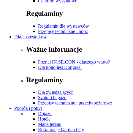
Centrum wysyłkowe
Regulaminy
Regulamin dla wystawców
Przepisy techniczne i ppoż
Dla Uczestników
Ważne informacje
Poznaj IN.SE.CON - dlaczego warto?
Dla kogo jest Kongres?
Regulaminy
Dla zwiedzających
Szatni i bagażu
Przepisy techniczne i przeciwpożarowe
Podróż i pobyt
Dojazd
Hotele
Mapa terenu
Restauracje Garden City