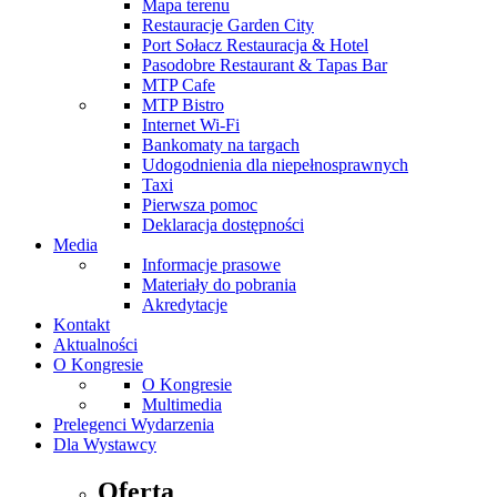
Mapa terenu
Restauracje Garden City
Port Sołacz Restauracja & Hotel
Pasodobre Restaurant & Tapas Bar
MTP Cafe
MTP Bistro
Internet Wi-Fi
Bankomaty na targach
Udogodnienia dla niepełnosprawnych
Taxi
Pierwsza pomoc
Deklaracja dostępności
Media
Informacje prasowe
Materiały do pobrania
Akredytacje
Kontakt
Aktualności
O Kongresie
O Kongresie
Multimedia
Prelegenci Wydarzenia
Dla Wystawcy
Oferta