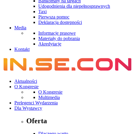
Bankomaty na targach
Udogodnienia dla niepełnosprawnych
Taxi
Pierwsza pomoc
Deklaracja dostępności
Media
Informacje prasowe
Materiały do pobrania
Akredytacje
Kontakt
Aktualności
O Kongresie
O Kongresie
Multimedia
Prelegenci Wydarzenia
Dla Wystawcy
Oferta
Dlaczego warto