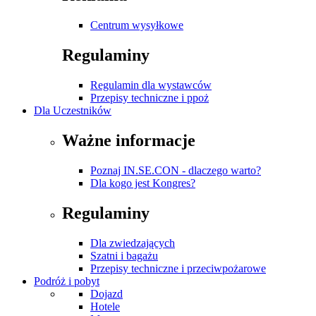
Centrum wysyłkowe
Regulaminy
Regulamin dla wystawców
Przepisy techniczne i ppoż
Dla Uczestników
Ważne informacje
Poznaj IN.SE.CON - dlaczego warto?
Dla kogo jest Kongres?
Regulaminy
Dla zwiedzających
Szatni i bagażu
Przepisy techniczne i przeciwpożarowe
Podróż i pobyt
Dojazd
Hotele