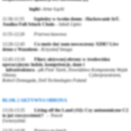
logiki -
Artur Łącki
11:30-11:55
Szpiedzy w twoim domu - Hackowanie IoT.
Analiza Full Attack Chain
-
Jakub Lipiec
11:55-12:20
Przerwa kawowa
12:20-12:45
Co może dać nam nowoczesny XDR? Live
demo z Wazuhem
-
Krzysztof Smaga
12:45-13:10
Filary aktywnej obrony w środowisku
operacyjnym: ludzie, kompetencje, dane i
infrastruktura
-
płk Piotr Turek, Dowództwo Komponentu Wojsk
Obrony Cyberprzestrzeni,
Robert Domagała, Dell Technologies Poland
BLOK 2 AKTYWNA OBRONA
13:10-13:35
Living off the Land (AI): Czy autonomiczne C2
to już rzeczywistość?
- Paweł
Zwierzyński
13:35-14:30 Przerwa na lunch