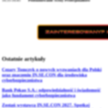
16:35-16:45
Podsumowanie Sceny Profesjonalisów
...
...
Ostatnie artykuły
Cezary Tomczyk o nowych wyzwaniach dla Polski
oraz znaczeniu IN.SE.CON dla środowiska
cyberbezpieczeństwa
Bank Pekao S.A.: odpowiedzialność i świadomość
jako fundament cyberbezpieczeństwa
Zostań wystawcą IN.SE.CON 2027. Spotkaj