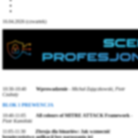
16.04.2026 (czwartek)
10:30-10:40
Wprowadzenie
-
Michał Zajączkowski, Piotr
Czubaty
BLOK 1 PREWENCJA
10:40-11:05
All colours of MITRE ATTACK Framework
-
Piotr Kamiński
11:05-11:30
Zbroja dla binariów: Jak wzmocnić
bezpieczeństwo aplikacji bez naruszania jej