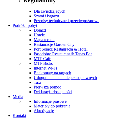
Dla zwiedzających
Szatni i bagażu
Przepisy techniczne i przeciwpożarowe
Podróż i pobyt
Dojazd
Hotele
Mapa terenu
Restauracje Garden City
Port Sołacz Restauracja & Hotel
Pasodobre Restaurant & Tapas Bar
MTP Cafe
MTP Bistro
Internet Wi-Fi
Bankomaty na targach
Udogodnienia dla niepełnosprawnych
Taxi
Pierwsza pomoc
Deklaracja dostępności
Media
Informacje prasowe
Materiały do pobrania
Akredytacje
Kontakt