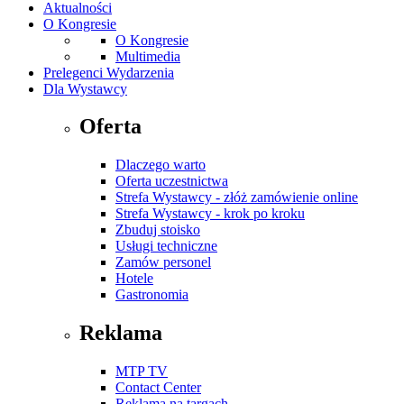
Aktualności
O Kongresie
O Kongresie
Multimedia
Prelegenci Wydarzenia
Dla Wystawcy
Oferta
Dlaczego warto
Oferta uczestnictwa
Strefa Wystawcy - złóż zamówienie online
Strefa Wystawcy - krok po kroku
Zbuduj stoisko
Usługi techniczne
Zamów personel
Hotele
Gastronomia
Reklama
MTP TV
Contact Center
Reklama na targach