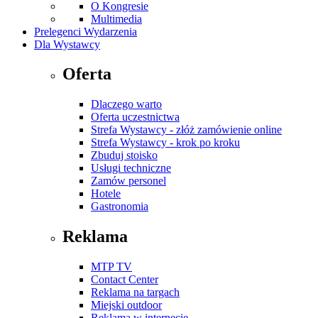
O Kongresie
Multimedia
Prelegenci Wydarzenia
Dla Wystawcy
Oferta
Dlaczego warto
Oferta uczestnictwa
Strefa Wystawcy - złóż zamówienie online
Strefa Wystawcy - krok po kroku
Zbuduj stoisko
Usługi techniczne
Zamów personel
Hotele
Gastronomia
Reklama
MTP TV
Contact Center
Reklama na targach
Miejski outdoor
Reklama w internecie