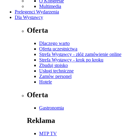
O Kongresie
Multimedia
Prelegenci Wydarzenia
Dla Wystawcy
Oferta
Dlaczego warto
Oferta uczestnictwa
Strefa Wystawcy - złóż zamówienie online
Strefa Wystawcy - krok po kroku
Zbuduj stoisko
Usługi techniczne
Zamów personel
Hotele
Oferta
Gastronomia
Reklama
MTP TV