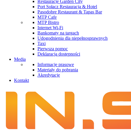
Restauracje Garden City
Port Sołacz Restauracja & Hotel
Pasodobre Restaurant & Tapas Bar
MTP Cafe
MTP Bistro
Internet Wi-Fi
Bankomaty na targach
Udogodnienia dla niepełnosprawnych
Taxi
Pierwsza pomoc
Deklaracja dostępności
Media
Informacje prasowe
Materiały do pobrania
Akredytacje
Kontakt