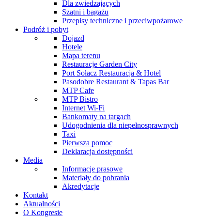
Dla zwiedzających
Szatni i bagażu
Przepisy techniczne i przeciwpożarowe
Podróż i pobyt
Dojazd
Hotele
Mapa terenu
Restauracje Garden City
Port Sołacz Restauracja & Hotel
Pasodobre Restaurant & Tapas Bar
MTP Cafe
MTP Bistro
Internet Wi-Fi
Bankomaty na targach
Udogodnienia dla niepełnosprawnych
Taxi
Pierwsza pomoc
Deklaracja dostępności
Media
Informacje prasowe
Materiały do pobrania
Akredytacje
Kontakt
Aktualności
O Kongresie