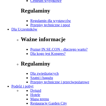
Centrum wysyłkowe
Regulaminy
Regulamin dla wystawców
Przepisy techniczne i ppoż
Dla Uczestników
Ważne informacje
Poznaj IN.SE.CON - dlaczego warto?
Dla kogo jest Kongres?
Regulaminy
Dla zwiedzających
Szatni i bagażu
Przepisy techniczne i przeciwpożarowe
Podróż i pobyt
Dojazd
Hotele
Mapa terenu
Restauracje Garden City