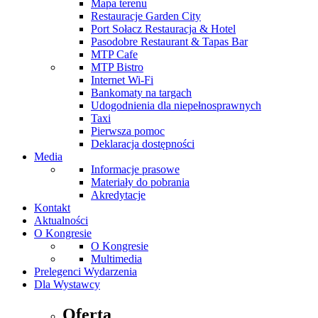
Mapa terenu
Restauracje Garden City
Port Sołacz Restauracja & Hotel
Pasodobre Restaurant & Tapas Bar
MTP Cafe
MTP Bistro
Internet Wi-Fi
Bankomaty na targach
Udogodnienia dla niepełnosprawnych
Taxi
Pierwsza pomoc
Deklaracja dostępności
Media
Informacje prasowe
Materiały do pobrania
Akredytacje
Kontakt
Aktualności
O Kongresie
O Kongresie
Multimedia
Prelegenci Wydarzenia
Dla Wystawcy
Oferta