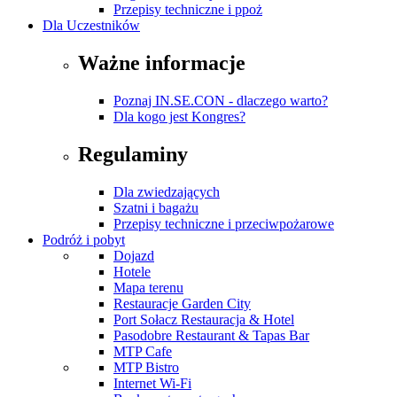
Przepisy techniczne i ppoż
Dla Uczestników
Ważne informacje
Poznaj IN.SE.CON - dlaczego warto?
Dla kogo jest Kongres?
Regulaminy
Dla zwiedzających
Szatni i bagażu
Przepisy techniczne i przeciwpożarowe
Podróż i pobyt
Dojazd
Hotele
Mapa terenu
Restauracje Garden City
Port Sołacz Restauracja & Hotel
Pasodobre Restaurant & Tapas Bar
MTP Cafe
MTP Bistro
Internet Wi-Fi