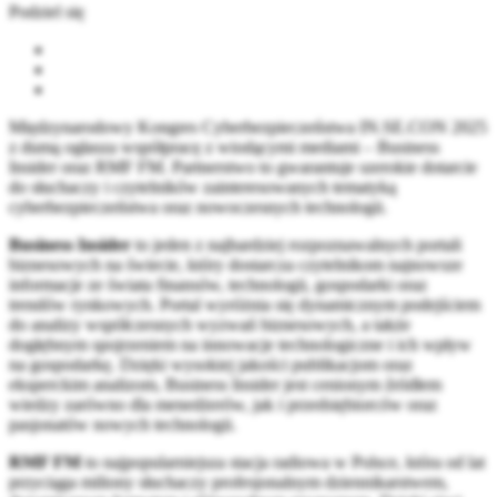
Podziel się
Międzynarodowy Kongres Cyberbezpieczeństwa IN.SE.CON 2025
z dumą ogłasza współpracę z wiodącymi mediami – Business
Insider oraz RMF FM. Partnerstwo to gwarantuje szerokie dotarcie
do słuchaczy i czytelników zainteresowanych tematyką
cyberbezpieczeństwa oraz nowoczesnych technologii.
Business Insider
to jeden z najbardziej rozpoznawalnych portali
biznesowych na świecie, który dostarcza czytelnikom najnowsze
informacje ze świata finansów, technologii, gospodarki oraz
trendów rynkowych. Portal wyróżnia się dynamicznym podejściem
do analizy współczesnych wyzwań biznesowych, a także
dogłębnym spojrzeniem na innowacje technologiczne i ich wpływ
na gospodarkę. Dzięki wysokiej jakości publikacjom oraz
eksperckim analizom, Business Insider jest cenionym źródłem
wiedzy zarówno dla menedżerów, jak i przedsiębiorców oraz
pasjonatów nowych technologii.
RMF FM
to najpopularniejsza stacja radiowa w Polsce, która od lat
przyciąga miliony słuchaczy profesjonalnym dziennikarstwem,