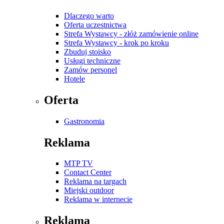
Dlaczego warto
Oferta uczestnictwa
Strefa Wystawcy - złóż zamówienie online
Strefa Wystawcy - krok po kroku
Zbuduj stoisko
Usługi techniczne
Zamów personel
Hotele
Oferta
Gastronomia
Reklama
MTP TV
Contact Center
Reklama na targach
Miejski outdoor
Reklama w internecie
Reklama