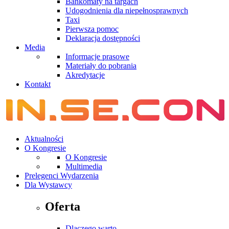
Bankomaty na targach
Udogodnienia dla niepełnosprawnych
Taxi
Pierwsza pomoc
Deklaracja dostępności
Media
Informacje prasowe
Materiały do pobrania
Akredytacje
Kontakt
Aktualności
O Kongresie
O Kongresie
Multimedia
Prelegenci Wydarzenia
Dla Wystawcy
Oferta
Dlaczego warto