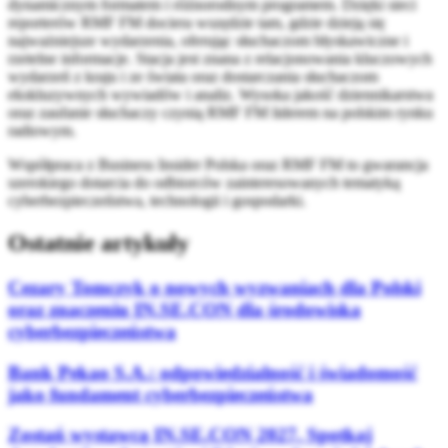
dynamicznym formatem i różnorodnym programem. Dzięki sieci
reporterów RMF FM dociera wszędzie tam, gdzie dzieją się
najważniejsze wydarzenia, oferując słuchaczom błyskawiczne i
rzetelne informacje. Stacja jest znana z relacjonowania kluczowych
wydarzeń z kraju i ze świata oraz dostarczania słuchaczom
ekskluzywnych wywiadów i analiz. Wysoka jakość dziennikarstwa
oraz zaufanie słuchaczy czynią RMF FM liderem na polskim rynku
radiowym.
Współpraca z Business Insider Polska oraz RMF FM to gwarancja
szerokiego dotarcia do odbiorców zainteresowanych tematyką
cyberbezpieczeństwa, technologii i gospodarki.
Ostatnie artykuły
Cezary Tomczyk o nowych wyzwaniach dla Polski
oraz znaczeniu IN.SE.CON dla środowiska
cyberbezpieczeństwa
Bank Pekao S.A.: odpowiedzialność i świadomość
jako fundament cyberbezpieczeństwa
Zostań wystawcą IN.SE.CON 2027. Spotkaj