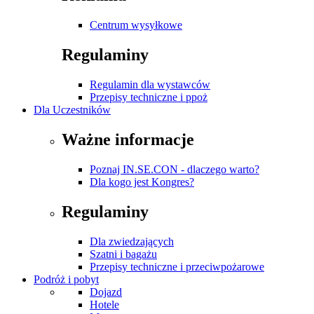
Centrum wysyłkowe
Regulaminy
Regulamin dla wystawców
Przepisy techniczne i ppoż
Dla Uczestników
Ważne informacje
Poznaj IN.SE.CON - dlaczego warto?
Dla kogo jest Kongres?
Regulaminy
Dla zwiedzających
Szatni i bagażu
Przepisy techniczne i przeciwpożarowe
Podróż i pobyt
Dojazd
Hotele