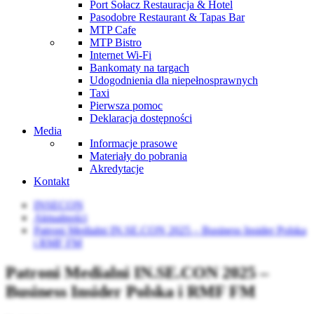
Port Sołacz Restauracja & Hotel
Pasodobre Restaurant & Tapas Bar
MTP Cafe
MTP Bistro
Internet Wi-Fi
Bankomaty na targach
Udogodnienia dla niepełnosprawnych
Taxi
Pierwsza pomoc
Deklaracja dostępności
Media
Informacje prasowe
Materiały do pobrania
Akredytacje
Kontakt
INSECON
Aktualności
Patroni Medialni IN.SE.CON 2025 – Business Insider Polska
i RMF FM
Patroni Medialni IN.SE.CON 2025 –
Business Insider Polska i RMF FM