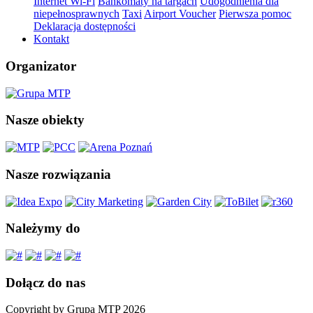
Internet Wi-Fi
Bankomaty na targach
Udogodnienia dla
niepełnosprawnych
Taxi
Airport Voucher
Pierwsza pomoc
Deklaracja dostępności
Kontakt
Organizator
Nasze obiekty
Nasze rozwiązania
Należymy do
Dołącz do nas
Copyright by Grupa MTP 2026