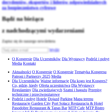
decydentów, ekspertów i liderów odpowiedzialnych
za bezpieczeństwo cyfrowe
Bądź na bieżąco
z nadchodzącymi wydarzeniami
Zapisz się do naszego newslettera
Wyślij
O Kongresie
Dla Uczestników
Dla Wystawcy
Podróż i pobyt
Media
Kontakt
Aktualności
O Kongresie
O Kongresie
Tematyka Kongresu
Patroni i Partnerzy 2025
Media
Dla Uczestników
Ważne informacje
Dla kogo jest Kongres?
Co, gdzie, kiedy
Oferta uczestnictwa
Dla Wystawcy
Regulaminy
Dla zwiedzających
Szatni i bagażu
Przepisy
techniczne i przeciwpożarowe
Podróż i pobyt
Hotele
Dojazd
Parking
Mapa terenu
Restauracje Garden City
Port Sołacz Restauracja & Hotel
Pasodobre Restaurant & Tapas Bar
MTP Cafe
MTP Bistro