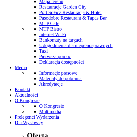
Mapa terenu
Restauracje Garden City
Port Sołacz Restauracja & Hotel
Pasodobre Restaurant & Tapas Bar
MTP Cafe
MTP Bistro
Internet Wi-Fi
Bankomaty na targach
Udogodnienia dla niepełnosprawnych
Taxi
Pierwsza pomoc
Deklaracja dostępności
Media
Informacje prasowe
Materiały do pobrania
Akredytacje
Kontakt
Aktualności
O Kongresie
O Kongresie
Multimedia
Prelegenci Wydarzenia
Dla Wystawcy
Oferta