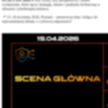
IN.SE.CON 2026
to trzy sceny, trzy perspektywy i jedno
wydarzenie, które łączy strategię, biznes i praktykę techniczną w
obszarze cyberbezpieczeństwa.
📍 15–16 kwietnia 2026, Poznań – zarezerwuj datę i dołącz do
najważniejszej debaty o cyfrowej odporności!