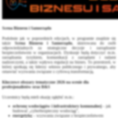
Scena Biznesu i Samorządu
Podobnie jak w poprzednich edycjach, w programie znajdzie się
także
Scena Biznesu i Samorządu
, skierowana do osób
odpowiedzialnych za strategiczne decyzje i zarządzanie
bezpieczeństwem w organizacjach. Dyskusje będą dotyczyć m.in.
zarządzania ryzykiem, komunikacji z zarządami i radami
nadzorczymi, a także wpływu regulacji na biznes. To przestrzeń, w
której spotkają się liderzy sektora publicznego i prywatnego, aby
omawiać wyzwania związane z cyfrową transformacją.
Kluczowe obszary tematyczne 2026 na scenie dla
profesjonalistów oraz B&S
Uczestnicy będą mieli okazję zgłębić m.in.:
ochronę wodociągów i infrastruktury komunalnej
– jak
budować „cyberbezpieczny wodociąg”,
energetykę
– wyzwania związane z bezpieczeństwem