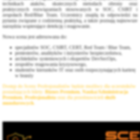
technikach ataków, skutecznych metodach obrony oraz
praktycznych rozwiązaniach stosowanych w SOC, CSIRT i
zespołach Red/Blue Team. Uczestnicy znajdą tu odpowiedzi na
pytania związane z codzienną praktyką, a także poznają najnowsze
narzędzia wspierające detekcję i reagowanie.
Nowa scena jest adresowana do:
specjalistów SOC, CSIRT, CERT, Red Team / Blue Team,
pentesterów, analityków i inżynierów bezpieczeństwa,
architektów systemowych i ekspertów DevSecOps,
zespołów reagowania kryzysowego,
studentów kierunków IT oraz osób rozpoczynających karierę
w branży
Dostęp do Sceny Profesjonalistów będzie możliwy dla uczestników
posiadających bilety:
Biznes Premium
,
Nauka/Administracja
Premium
,
Profesjonalista
oraz dla przedstawicieli
służb
mundurowych
.