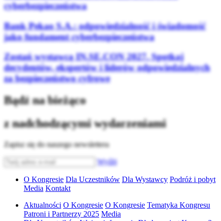
cyberbezpieczeństwa
Bank Pekao S.A.: odpowiedzialność i świadomość
jako fundament cyberbezpieczeństwa
Zostań wystawcą IN.SE.CON 2027. Spotkaj
decydentów, ekspertów i liderów odpowiedzialnych
za bezpieczeństwo cyfrowe
Bądź na bieżąco
z nadchodzącymi wydarzeniami
Zapisz się do naszego newslettera
Wyślij
O Kongresie
Dla Uczestników
Dla Wystawcy
Podróż i pobyt
Media
Kontakt
Aktualności
O Kongresie
O Kongresie
Tematyka Kongresu
Patroni i Partnerzy 2025
Media