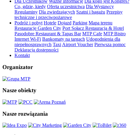
Dla Uczestników
Ważne informacje
Dla kogo jest Kongres?
Co, gdzie, kiedy
Oferta uczestnictwa
Dla Wystawcy
Regulaminy
Dla zwiedzających
Szatni i bagażu
Przepisy
techniczne i przeciwpożarowe
Podróż i pobyt
Hotele
Dojazd
Parking
Mapa terenu
Restauracje Garden City
Port Sołacz Restauracja & Hotel
Pasodobre Restaurant & Tapas Bar
MTP Cafe
MTP Bistro
Internet Wi-Fi
Bankomaty na targach
Udogodnienia dla
niepełnosprawnych
Taxi
Airport Voucher
Pierwsza pomoc
Deklaracja dostępności
Kontakt
Organizator
Nasze obiekty
Nasze rozwiązania