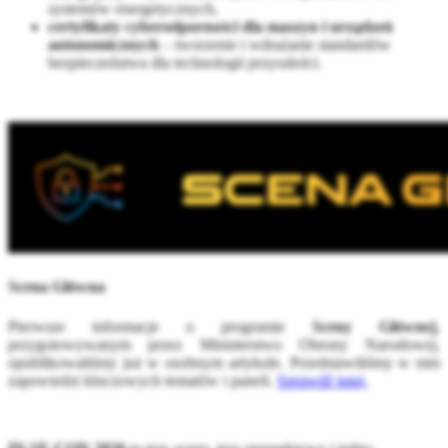
systemów energetycznych,
certyfikaty cyberodporności dla maszyn i urządzeń
autonomicznych
– tworzenie i wdrażanie standardów
bezpieczeństwa dla technologii przyszłości.
Scena Główna
Pierwsze informacje o programie
Sceny Głównej
,
przygotowywanym przez Ministerstwo Obrony Narodowej,
opublikowaliśmy już w osobnym artykule. Przedstawiliśmy w nim
zapowiedzi kluczowych tematów i paneli.
Sprawdź tutaj.