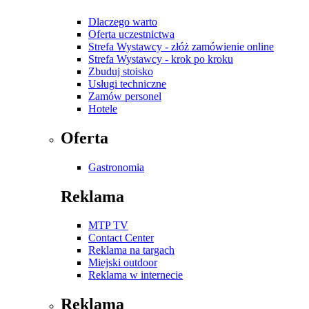
Dlaczego warto
Oferta uczestnictwa
Strefa Wystawcy - złóż zamówienie online
Strefa Wystawcy - krok po kroku
Zbuduj stoisko
Usługi techniczne
Zamów personel
Hotele
Oferta
Gastronomia
Reklama
MTP TV
Contact Center
Reklama na targach
Miejski outdoor
Reklama w internecie
Reklama