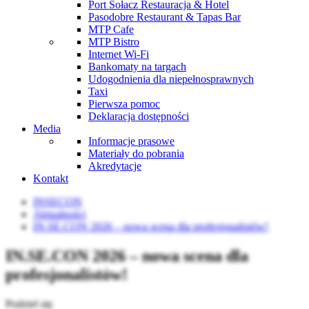
Port Sołacz Restauracja & Hotel
Pasodobre Restaurant & Tapas Bar
MTP Cafe
MTP Bistro
Internet Wi-Fi
Bankomaty na targach
Udogodnienia dla niepełnosprawnych
Taxi
Pierwsza pomoc
Deklaracja dostępności
Media
Informacje prasowe
Materiały do pobrania
Akredytacje
Kontakt
INSECON
Aktualności
IN.SE.CON 2026 – nowa scena dla profesjonalistów!
IN.SE.CON 2026 – nowa scena dla
profesjonalistów!
Podziel się