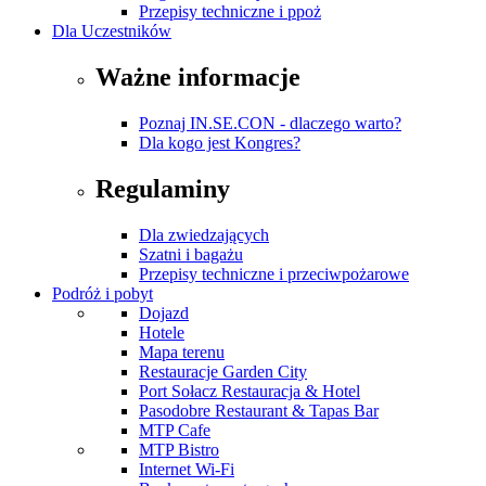
Przepisy techniczne i ppoż
Dla Uczestników
Ważne informacje
Poznaj IN.SE.CON - dlaczego warto?
Dla kogo jest Kongres?
Regulaminy
Dla zwiedzających
Szatni i bagażu
Przepisy techniczne i przeciwpożarowe
Podróż i pobyt
Dojazd
Hotele
Mapa terenu
Restauracje Garden City
Port Sołacz Restauracja & Hotel
Pasodobre Restaurant & Tapas Bar
MTP Cafe
MTP Bistro
Internet Wi-Fi