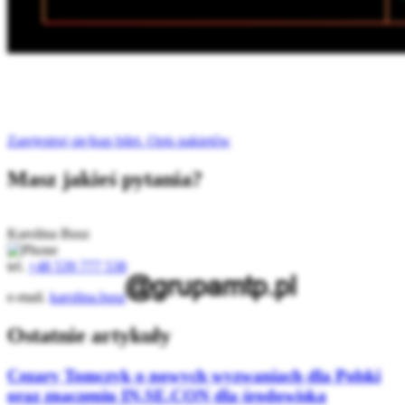
Zarejestruj się/kup bilet. Opis pakietów
Masz jakieś pytania?
Karolina Busz
tel.
+48 539 777 538
e-mail.
karolina.busz
Ostatnie artykuły
Cezary Tomczyk o nowych wyzwaniach dla Polski
oraz znaczeniu IN.SE.CON dla środowiska