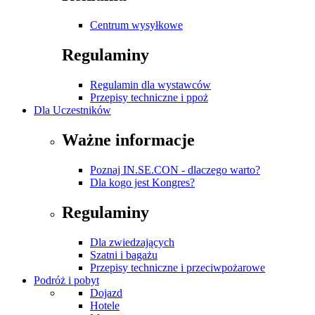
Centrum wysyłkowe
Regulaminy
Regulamin dla wystawców
Przepisy techniczne i ppoż
Dla Uczestników
Ważne informacje
Poznaj IN.SE.CON - dlaczego warto?
Dla kogo jest Kongres?
Regulaminy
Dla zwiedzających
Szatni i bagażu
Przepisy techniczne i przeciwpożarowe
Podróż i pobyt
Dojazd
Hotele