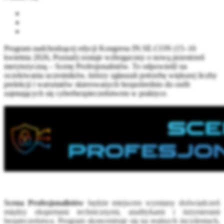
Program nadchodzącej edycji Kongresu IN.SE.CON (15–16
kwietnia 2026, Poznań) zostaje wzbogacony o nową przestrzeń
merytoryczną – Scenę Profesjonalistów. To odpowiedź na
oczekiwania uczestników, którzy zgłaszali potrzebę większej liczby
prelekcji i warsztatów skierowanych bezpośrednio do osób
zajmujących się cyberbezpieczeństwem w praktyce.
Scena Profesjonalistów
będzie miejscem wymiany doświadczeń
między ekspertami technicznymi, analitykami i inżynierami
bezpieczeństwa. Program skoncentruje się na realnych incydentach,