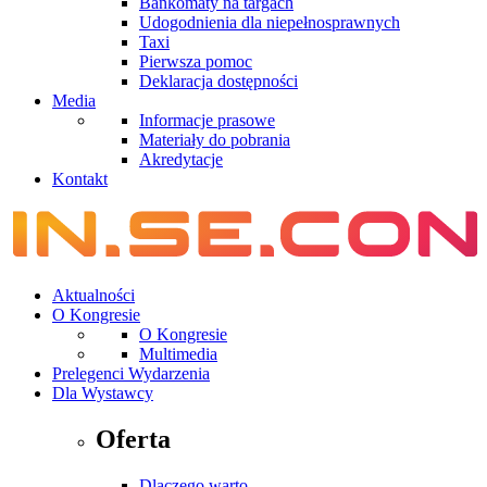
Bankomaty na targach
Udogodnienia dla niepełnosprawnych
Taxi
Pierwsza pomoc
Deklaracja dostępności
Media
Informacje prasowe
Materiały do pobrania
Akredytacje
Kontakt
Aktualności
O Kongresie
O Kongresie
Multimedia
Prelegenci Wydarzenia
Dla Wystawcy
Oferta
Dlaczego warto