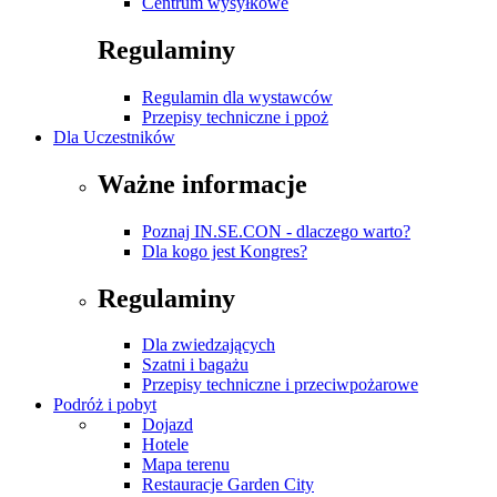
Centrum wysyłkowe
Regulaminy
Regulamin dla wystawców
Przepisy techniczne i ppoż
Dla Uczestników
Ważne informacje
Poznaj IN.SE.CON - dlaczego warto?
Dla kogo jest Kongres?
Regulaminy
Dla zwiedzających
Szatni i bagażu
Przepisy techniczne i przeciwpożarowe
Podróż i pobyt
Dojazd
Hotele
Mapa terenu
Restauracje Garden City