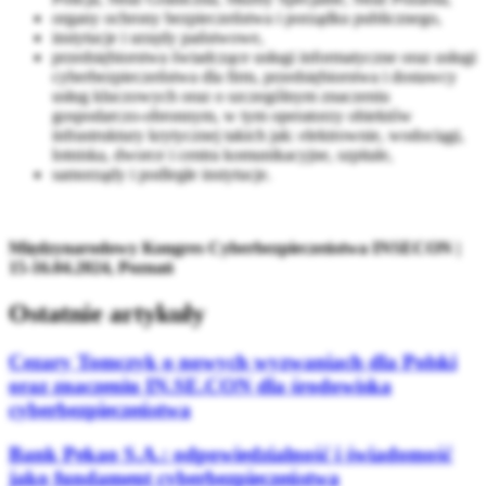
organy ochrony bezpieczeństwa i porządku publicznego,
instytucje i urzędy państwowe,
przedsiębiorstwa świadczące usługi informatyczne oraz usługi
cyberbezpieczeństwa dla firm, przedsiębiorstwa i dostawcy
usług kluczowych oraz o szczególnym znaczeniu
gospodarczo-obronnym, w tym operatorzy obiektów
infrastruktury krytycznej takich jak: elektrownie, wodociągi,
lotniska, dworce i centra komunikacyjne, szpitale,
samorządy i podległe instytucje.
Międzynarodowy Kongres Cyberbezpieczeństwa INSECON |
15-16.04.2024, Poznań
Ostatnie artykuły
Cezary Tomczyk o nowych wyzwaniach dla Polski
oraz znaczeniu IN.SE.CON dla środowiska
cyberbezpieczeństwa
Bank Pekao S.A.: odpowiedzialność i świadomość
jako fundament cyberbezpieczeństwa