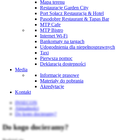
Mapa terenu
Restauracje Garden City
Port Sołacz Restauracja & Hotel
Pasodobre Restaurant & Tapas Bar
MTP Cafe
MTP Bistro
Internet Wi-Fi
Bankomaty na targach
Udogodnienia dla niepełnosprawnych
Taxi
Pierwsza pomoc
Deklaracja dostępności
Media
Informacje prasowe
Materiały do pobrania
Akredytacje
Kontakt
INSECON
Aktualności
Do kogo docieramy?
Do kogo docieramy?