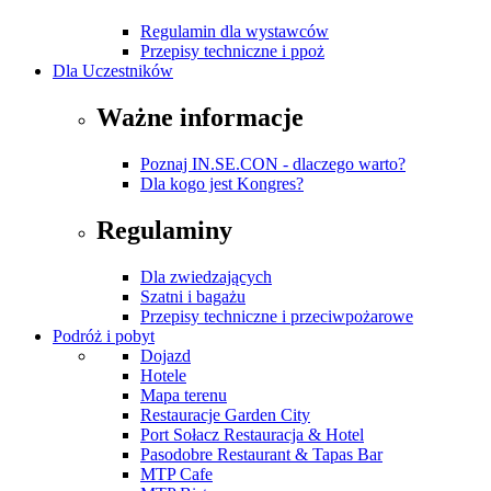
Regulamin dla wystawców
Przepisy techniczne i ppoż
Dla Uczestników
Ważne informacje
Poznaj IN.SE.CON - dlaczego warto?
Dla kogo jest Kongres?
Regulaminy
Dla zwiedzających
Szatni i bagażu
Przepisy techniczne i przeciwpożarowe
Podróż i pobyt
Dojazd
Hotele
Mapa terenu
Restauracje Garden City
Port Sołacz Restauracja & Hotel
Pasodobre Restaurant & Tapas Bar
MTP Cafe