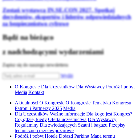
Zostań wystawcą IN.SE.CON 2027. Spotkaj
decydentów, ekspertów i liderów odpowiedzialnych
za bezpieczeństwo cyfrowe
Bądź na bieżąco
z nadchodzącymi wydarzeniami
Zapisz się do naszego newslettera
Wyślij
O Kongresie
Dla Uczestników
Dla Wystawcy
Podróż i pobyt
Media
Kontakt
Aktualności
O Kongresie
O Kongresie
Tematyka Kongresu
Patroni i Partnerzy 2025
Media
Dla Uczestników
Ważne informacje
Dla kogo jest Kongres?
Co, gdzie, kiedy
Oferta uczestnictwa
Dla Wystawcy
Regulaminy
Dla zwiedzających
Szatni i bagażu
Przepisy
techniczne i przeciwpożarowe
Podróż i pobyt
Hotele
Dojazd
Parking
Mapa terenu