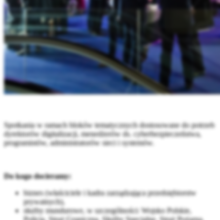
Spotkania w ramach bloków tematycznych dostosowane do potrzeb
dyrektorów digitalizacji, menedżerów ds. cyberbezpieczeństwa,
programistów, administratorów sieci i systemów.
Do kogo docieramy:
biznes (właściciele i kadra zarządzająca przedsiębiorstw
prywatnych),
służby mundurowe, w szczególności: Wojsko Polskie,
Policja, Straż Graniczna, Służby Specjalne, Straż Pożarna,