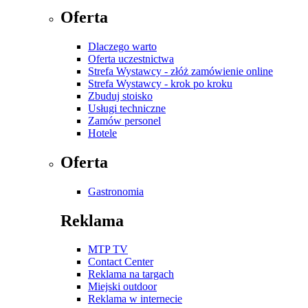
Oferta
Dlaczego warto
Oferta uczestnictwa
Strefa Wystawcy - złóż zamówienie online
Strefa Wystawcy - krok po kroku
Zbuduj stoisko
Usługi techniczne
Zamów personel
Hotele
Oferta
Gastronomia
Reklama
MTP TV
Contact Center
Reklama na targach
Miejski outdoor
Reklama w internecie