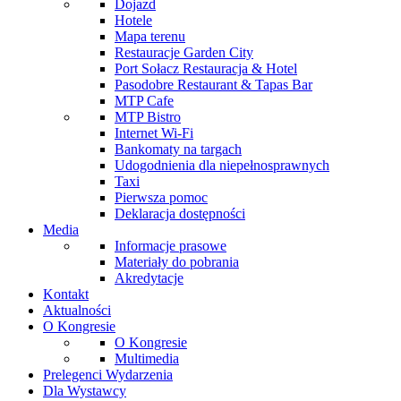
Dojazd
Hotele
Mapa terenu
Restauracje Garden City
Port Sołacz Restauracja & Hotel
Pasodobre Restaurant & Tapas Bar
MTP Cafe
MTP Bistro
Internet Wi-Fi
Bankomaty na targach
Udogodnienia dla niepełnosprawnych
Taxi
Pierwsza pomoc
Deklaracja dostępności
Media
Informacje prasowe
Materiały do pobrania
Akredytacje
Kontakt
Aktualności
O Kongresie
O Kongresie
Multimedia
Prelegenci Wydarzenia
Dla Wystawcy