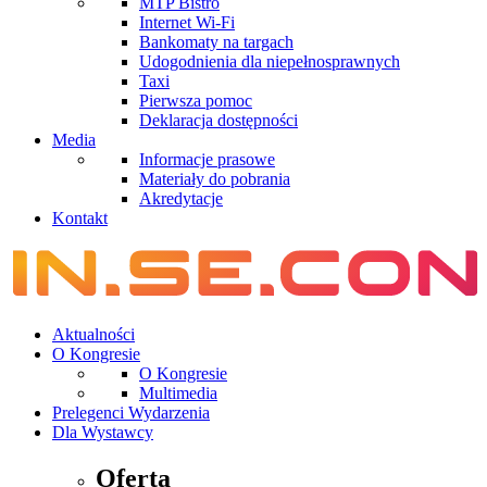
MTP Bistro
Internet Wi-Fi
Bankomaty na targach
Udogodnienia dla niepełnosprawnych
Taxi
Pierwsza pomoc
Deklaracja dostępności
Media
Informacje prasowe
Materiały do pobrania
Akredytacje
Kontakt
Aktualności
O Kongresie
O Kongresie
Multimedia
Prelegenci Wydarzenia
Dla Wystawcy
Oferta