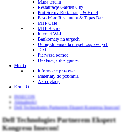
Mapa terenu
Restauracje Garden City
Port Sołacz Restauracja & Hotel
Pasodobre Restaurant & Tapas Bar
MTP Cafe
MTP Bistro
Internet Wi-Fi
Bankomaty na targach
Udogodnienia dla niepełnosprawnych
Taxi
Pierwsza pomoc
Deklaracja dostępności
Media
Informacje prasowe
Materiały do pobrania
Akredytacje
Kontakt
INSECON
Aktualności
Dell Technologies Partnerem Ekspert Kongresu Insecon!
Dell Technologies Partnerem Ekspert
Kongresu Insecon!