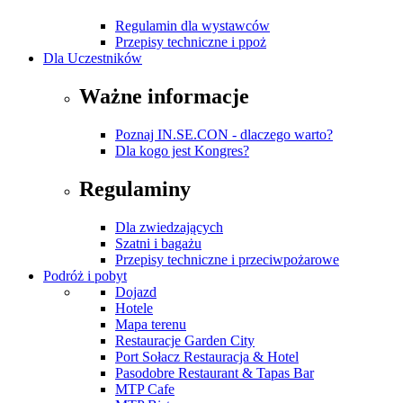
Regulamin dla wystawców
Przepisy techniczne i ppoż
Dla Uczestników
Ważne informacje
Poznaj IN.SE.CON - dlaczego warto?
Dla kogo jest Kongres?
Regulaminy
Dla zwiedzających
Szatni i bagażu
Przepisy techniczne i przeciwpożarowe
Podróż i pobyt
Dojazd
Hotele
Mapa terenu
Restauracje Garden City
Port Sołacz Restauracja & Hotel
Pasodobre Restaurant & Tapas Bar
MTP Cafe