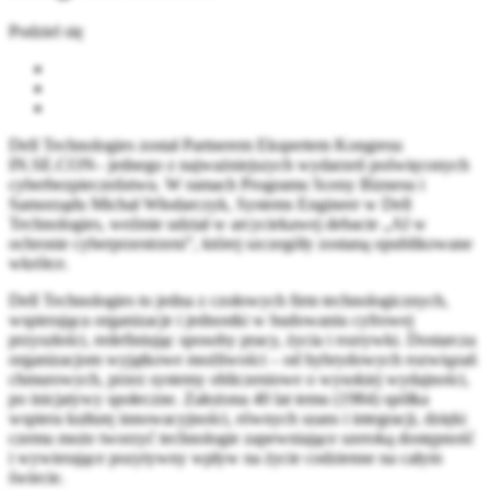
Podziel się
Dell Technologies został Partnerem Ekspertem Kongresu
IN.SE.CON– jednego z najważniejszych wydarzeń poświęconych
cyberbezpieczeństwu. W ramach Programu Sceny Biznesu i
Samorządu Michał Włodarczyk, Systems Engineer w Dell
Technologies, weźmie udział w arcyciekawej debacie „AI w
ochronie cyberprzestrzeni”, której szczegóły zostaną opublikowane
wkrótce.
Dell Technologies to jedna z czołowych firm technologicznych,
wspierająca organizacje i jednostki w budowaniu cyfrowej
przyszłości, redefiniując sposoby pracy, życia i rozrywki. Dostarcza
organizacjom wyjątkowe możliwości – od hybrydowych rozwiązań
chmurowych, przez systemy obliczeniowe o wysokiej wydajności,
po inicjatywy społeczne. Założona 40 lat temu (1984) spółka
wspiera kulturę innowacyjności, równych szans i integracji, dzięki
czemu może tworzyć technologie zapewniające szeroką dostępność
i wywierające pozytywny wpływ na życie codzienne na całym
świecie.