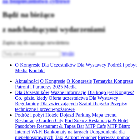
za bezpieczeństwo cyfrowe
Bądź na bieżąco
z nadchodzącymi wydarzeniami
Zapisz się do naszego newslettera
Wyślij
O Kongresie
Dla Uczestników
Dla Wystawcy
Podróż i pobyt
Media
Kontakt
Aktualności
O Kongresie
O Kongresie
Tematyka Kongresu
Patroni i Partnerzy 2025
Media
Dla Uczestników
Ważne informacje
Dla kogo jest Kongres?
Co, gdzie, kiedy
Oferta uczestnictwa
Dla Wystawcy
Regulaminy
Dla zwiedzających
Szatni i bagażu
Przepisy
techniczne i przeciwpożarowe
Podróż i pobyt
Hotele
Dojazd
Parking
Mapa terenu
Restauracje Garden City
Port Sołacz Restauracja & Hotel
Pasodobre Restaurant & Tapas Bar
MTP Cafe
MTP Bistro
Internet Wi-Fi
Bankomaty na targach
Udogodnienia dla
niepełnosprawnych
Taxi
Airport Voucher
Pierwsza pomoc