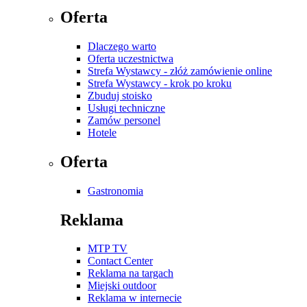
Oferta
Dlaczego warto
Oferta uczestnictwa
Strefa Wystawcy - złóż zamówienie online
Strefa Wystawcy - krok po kroku
Zbuduj stoisko
Usługi techniczne
Zamów personel
Hotele
Oferta
Gastronomia
Reklama
MTP TV
Contact Center
Reklama na targach
Miejski outdoor
Reklama w internecie