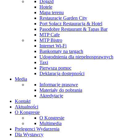
Dojazd
Hotele
Mapa terenu
Restauracje Garden City
Port Sołacz Restauracja & Hotel
Pasodobre Restaurant & Tapas Bar
MTP Cafe
MTP Bistro
Internet Wi-Fi
Bankomaty na targach
Udogodnienia dla niepełnosprawnych
Taxi
Pierwsza pomoc
Deklaracja dostępności
Media
Informacje prasowe
Materiały do pobrania
Akredytacje
Kontakt
Aktualności
O Kongresie
O Kongresie
Multimedia
Prelegenci Wydarzenia
Dla Wystawcy