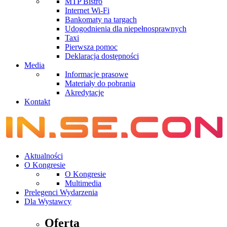
MTP Bistro
Internet Wi-Fi
Bankomaty na targach
Udogodnienia dla niepełnosprawnych
Taxi
Pierwsza pomoc
Deklaracja dostępności
Media
Informacje prasowe
Materiały do pobrania
Akredytacje
Kontakt
Aktualności
O Kongresie
O Kongresie
Multimedia
Prelegenci Wydarzenia
Dla Wystawcy
Oferta