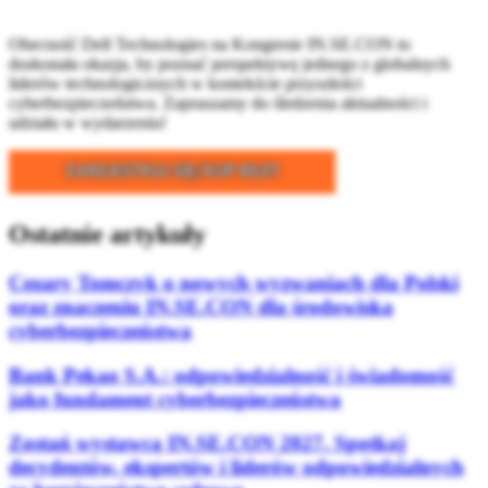
Obecność Dell Technologies na Kongresie IN.SE.CON to
doskonała okazja, by poznać perspektywę jednego z globalnych
liderów technologicznych w kontekście przyszłości
cyberbezpieczeństwa. Zapraszamy do śledzenia aktualności i
udziału w wydarzeniu!
Ostatnie artykuły
Cezary Tomczyk o nowych wyzwaniach dla Polski
oraz znaczeniu IN.SE.CON dla środowiska
cyberbezpieczeństwa
Bank Pekao S.A.: odpowiedzialność i świadomość
jako fundament cyberbezpieczeństwa
Zostań wystawcą IN.SE.CON 2027. Spotkaj
decydentów, ekspertów i liderów odpowiedzialnych